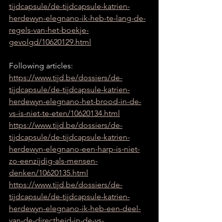
tijdcapsule/de-tijdcapsule-katrien-
herdewyn-elegnano-ik-heb-te-lang-de-
regels-van-het-boekje-
gevolgd/10620129.html
Following articles:
https://www.tijd.be/dossiers/de-
tijdcapsule/de-tijdcapsule-katrien-
herdewyn-elegnano-het-brood-in-de-
vs-is-niet-te-eten/10620134.html
https://www.tijd.be/dossiers/de-
tijdcapsule/de-tijdcapsule-katrien-
herdewyn-elegnano-een-harp-is-niet-
zo-eenzijdig-als-mensen-
denken/10620135.html
https://www.tijd.be/dossiers/de-
tijdcapsule/de-tijdcapsule-katrien-
herdewyn-elegnano-ik-heb-een-deel-
van-de-directheid-in-de-vs-