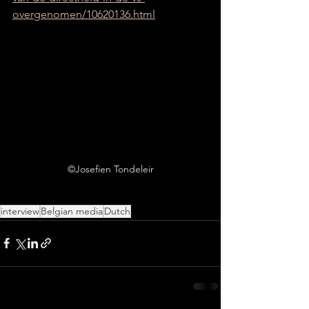
overgenomen/10620136.html
©Josefien Tondeleir
interview
Belgian media
Dutch